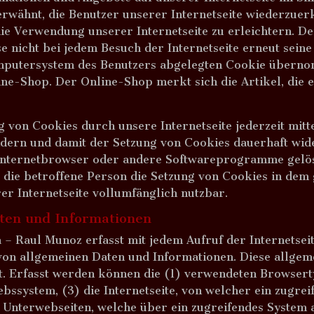
erwähnt, die Benutzer unserer Internetseite wiederzue
e Verwendung unserer Internetseite zu erleichtern. Der
e nicht bei jedem Besuch der Internetseite erneut sein
mputersystem des Benutzers abgelegten Cookie übernomm
ne-Shop. Der Online-Shop merkt sich die Artikel, die 
g von Cookies durch unsere Internetseite jederzeit mitt
ndern und damit der Setzung von Cookies dauerhaft wi
 Internetbrowser oder andere Softwareprogramme gelösc
 die betroffene Person die Setzung von Cookies in dem 
er Internetseite vollumfänglich nutzbar.
aten und Informationen
 – Raul Munoz erfasst mit jedem Aufruf der Internetsei
 von allgemeinen Daten und Informationen. Diese allg
rt. Erfasst werden können die (1) verwendeten Browser
ssystem, (3) die Internetseite, von welcher ein zugrei
e Unterwebseiten, welche über ein zugreifendes System a